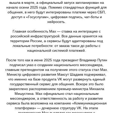
вышла в марте, а официальный запуск запланирован на
начало осени 2025 года. Помимо стандартных функций для
общения, в него будут интегрированы платежи через СБП,
доступ к «Госуслугам», цифровая подпись, чат-боты и
нейросеть.
Главная особенность Max — ставка на интеграцию с
российской инфраструктурой. Все данные хранятся на
территории России, а сервисы будут адаптированы под
локальные потребности: от заказа такси до работы с
национальной системой платежей.
После того как в июне 2025 года президент Владимир Путин
подписал указ о создании национального мессенджера,
главным претендентом на получение этого статуса стал Max.
Министр цифрового развития Максут Шадаев подчеркивал,
что именно на базе продукта VK могут развернуть единый
государственный сервис для общения. Вскоре это было
закреплено распоряжением премьер-министра Михаила
Мишустина. Max официально стал национальным
мессенджером, а ответственность за работу и развитие
сервиса была возложена на компанию «Коммуникационная
платформа» — дочернюю структуру VK. На этапе
тестирования Max выглядит как мессенджер с