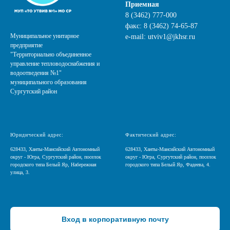
Приемная
8 (3462) 777-000
факс:
8 (3462) 74-65-87
Муниципальное унитарное
e-mail:
utviv1@jkhsr.ru
предприятие
"Территориально объединенное
управление тепловодоснабжения и
водоотведения №1"
муниципального образования
Сургутский район
Юридический адрес:
Фактический адрес:
628433, Ханты-Мансийский Автономный
628433, Ханты-Мансийский Автономный
округ - Югра, Сургутский район, поселок
округ - Югра, Сургутский район, поселок
городского типа Белый Яр, Набережная
городского типа Белый Яр, Фадеева, 4.
улица, 3.
Вход в корпоративную почту