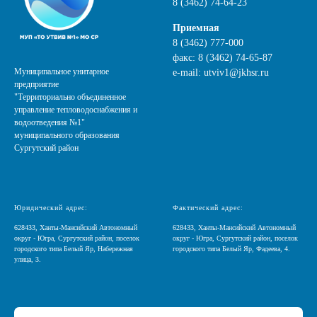
8 (3462) 74-64-23
Приемная
8 (3462) 777-000
факс:
8 (3462) 74-65-87
Муниципальное унитарное
e-mail:
utviv1@jkhsr.ru
предприятие
"Территориально объединенное
управление тепловодоснабжения и
водоотведения №1"
муниципального образования
Сургутский район
Юридический адрес:
Фактический адрес:
628433, Ханты-Мансийский Автономный
628433, Ханты-Мансийский Автономный
округ - Югра, Сургутский район, поселок
округ - Югра, Сургутский район, поселок
городского типа Белый Яр, Набережная
городского типа Белый Яр, Фадеева, 4.
улица, 3.