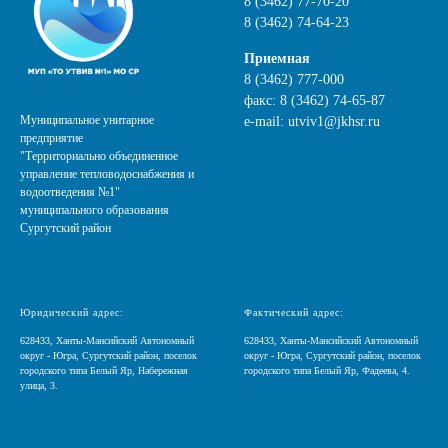
8 (3462)
77-70-20
8 (3462) 74-64-23
Приемная
8 (3462) 777-000
факс:
8 (3462) 74-65-87
Муниципальное унитарное
e-mail:
utviv1@jkhsr.ru
предприятие
"Территориально объединенное
управление тепловодоснабжения и
водоотведения №1"
муниципального образования
Сургутский район
Юридический адрес:
Фактический адрес:
628433, Ханты-Мансийский Автономный
628433, Ханты-Мансийский Автономный
округ - Югра, Сургутский район, поселок
округ - Югра, Сургутский район, поселок
городского типа Белый Яр, Набережная
городского типа Белый Яр, Фадеева, 4.
улица, 3.